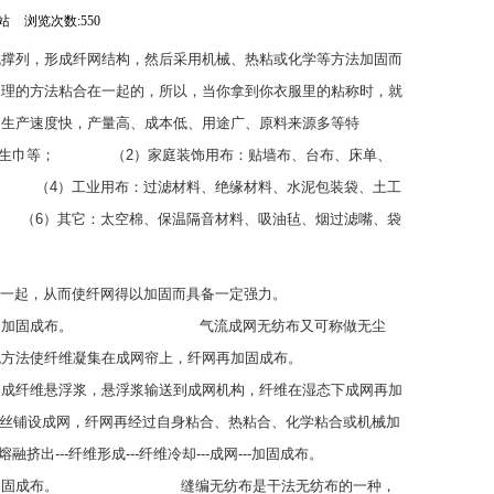

浏览次数:550
机撑列，形成纤网结构，然后采用机械、热粘或化学等方法加固而
物理的方法粘合在一起的，所以，当你拿到你衣服里的粘称时，就
、生产速度快，产量高、成本低、用途广、原料来源多等特
生巾等； 　　  　（2）家庭装饰用布：贴墙布、台布、床单、
　　  　（4）工业用布：过滤材料、绝缘材料、水泥包装袋、土工
　  　（6）其它：太空棉、保温隔音材料、吸油毡、烟过滤嘴、袋
缠结在一起，从而使纤网得以加固而具备一定强力。   　　 　　  　　
成布。 　  　　 　　  　　气流成网无纺布又可称做无尘
使纤维凝集在成网帘上，纤网再加固成布。 　  　　 　　  
制成纤维悬浮浆，悬浮浆输送到成网机构，纤维在湿态下成网再加
丝铺设成网，纤网再经过自身粘合、热粘合、化学粘合或机械加
---纤维形成---纤维冷却---成网---加固成布。 　　 　　  
成布。 　　  　　　  　　缝编无纺布是干法无纺布的一种，