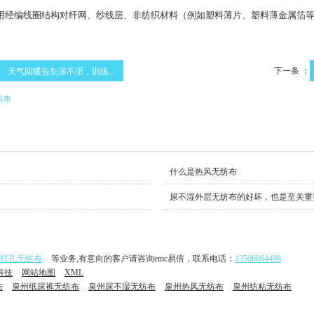
用经编线圈结构对纤网、纱线层、非纺织材料（例如塑料薄片、塑料薄金属箔
下一条 ：
天气回暖告别尿不湿，训练...
粘布
什么是热风无纺布
尿不湿外层无纺布的好坏，也是至关重
体打孔无纺布
等业务,有意向的客户请咨询emc易倍，联系电话：
13506064498
科技
网站地图
XML
布
泉州纸尿裤无纺布
泉州尿不湿无纺布
泉州热风无纺布
泉州纺粘无纺布