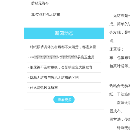
纺粘无纺布
3D立体打孔无纺布
　无纺布是
成。简单的
会发现，是
新闻动态
点。 　　
对纸尿裤具体的材质都不太清楚，都进来看看哟
床罩等； 
emc易倍卫生用品教您如何鉴别纸尿裤材质？宝宝尿裤怎么选？
布、包覆布
包茶叶袋等。
纸尿裤不及时更换，会影响宝宝大脑发育
      
纺粘无纺布与热风无纺布的区别
热粘合无纺
什么是热风无纺布
纸、干法造
查看更多
　　湿法无
固成布。 　 
固方法，使纤
　　针刺无