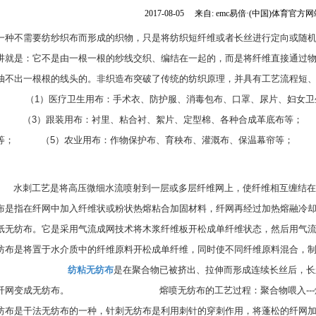
2017-08-05
来自: emc易倍·(中国)体育官方网站
一种不需要纺纱织布而形成的织物，只是将纺织短纤维或者长丝进行定向或随
讲就是：它不是由一根一根的纱线交织、编结在一起的，而是将纤维直接通过
抽不出一根根的线头的。非织造布突破了传统的纺织原理，并具有工艺流程短
 　　  　（1）医疗卫生用布：手术衣、防护服、消毒包布、口罩、尿片、妇女卫
　　  　（3）跟装用布：衬里、粘合衬、絮片、定型棉、各种合成革底布等； 
等； 　  　（5）农业用布：作物保护布、育秧布、灌溉布、保温幕帘等； 　
 　   　　
 　　         水刺工艺是将高压微细水流喷射到一层或多层纤维网上，使纤维相互
布是指在纤网中加入纤维状或粉状热熔粘合加固材料，纤网再经过加热熔融冷却加固
纸无纺布。它是采用气流成网技术将木浆纤维板开松成单纤维状态，然后用气流方法
纺布是将置于水介质中的纤维原料开松成单纤维，同时使不同纤维原料混合，
 　　 　　  　　
纺粘无纺布
是在聚合物已被挤出、拉伸而形成连续长丝后，长
网变成无纺布。 　　  　　 　　  　　熔喷无纺布的工艺过程：聚合物喂入---熔融挤出
纺布是干法无纺布的一种，针刺无纺布是利用刺针的穿刺作用，将蓬松的纤网加固