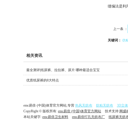
缝编法是利
上一条 ：
关键词：
仿
相关资讯
最全测评|纸尿裤、拉拉裤、尿片 哪种最适合宝宝
优质纸尿裤的8大特点
emc易倍·(中国)体育官方网站,专营
热风无纺布
纺粘无纺布
3D立
CopyRight © 版权所有:
emc易倍·(中国)体育官方网站
技术支持:
网盛
本站关键字:
emc易倍卫生材料
emc易倍打孔无纺布厂
纸尿裤无纺