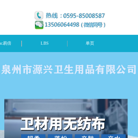
mc易倍
LBS
单页