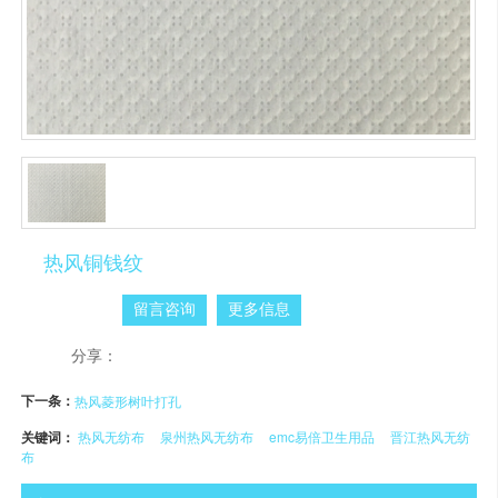
热风铜钱纹
留言咨询
更多信息
分享：
下一条：
热风菱形树叶打孔
关键词：
热风无纺布
泉州热风无纺布
emc易倍卫生用品
晋江热风无纺
布